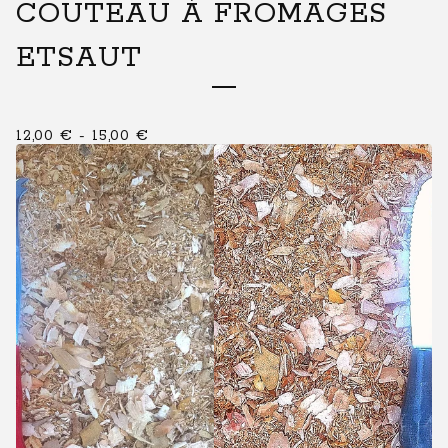
COUTEAU À FROMAGES
ETSAUT
12,00
€
-
15,00
€